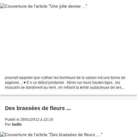
pourrait rappeler que cultiver les bonheurs de la saison est une forme de
sagesse ... ♥ E n ce début printanier , fières sur leurs hautes tiges , les
muscaris se dandinent au vent , en mêlant la teinte audacieuse de ses
clochettes à celle des pensées...
Des brassées de fleurs ...
Publié le 28/01/2012 à 22:10
Par
louflo