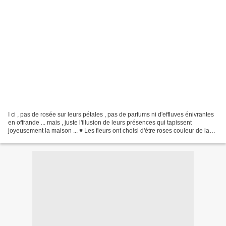
I ci , pas de rosée sur leurs pétales , pas de parfums ni d'effluves énivrantes
en offrande ... mais , juste l'illusion de leurs présences qui tapissent
joyeusement la maison ... ♥ Les fleurs ont choisi d'étre roses couleur de la
séduction ,de la tendresse...