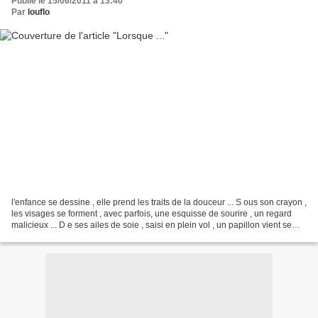
Publié le 15/06/2011 à 13:40
Par
louflo
l'enfance se dessine , elle prend les traits de la douceur ... S ous son crayon ,
les visages se forment , avec parfois, une esquisse de sourire , un regard
malicieux ... D e ses ailes de soie , saisi en plein vol , un papillon vient se
poser là ... alors...