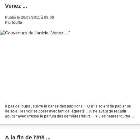
Venez ...
Publié le 20/09/2011 à 09:09
Par
louflo
à pas de loups , suivre la danse des papillons ... Q u'ils soient de papier ou
de soie , les voir se poser avec tant de légereté ... juste avant de repartir
goutter avec ivresse le parfum des dernières fleurs ... ♥ L es heures tournent
, encore et toujours...
A la fin de l'été ...