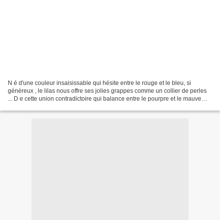
N é d'une couleur insaisissable qui hésite entre le rouge et le bleu, si
généreux , le lilas nous offre ses jolies grappes comme un collier de perles
... D e cette union contradictoire qui balance entre le pourpre et le mauve
s'échappe un parfum suave...