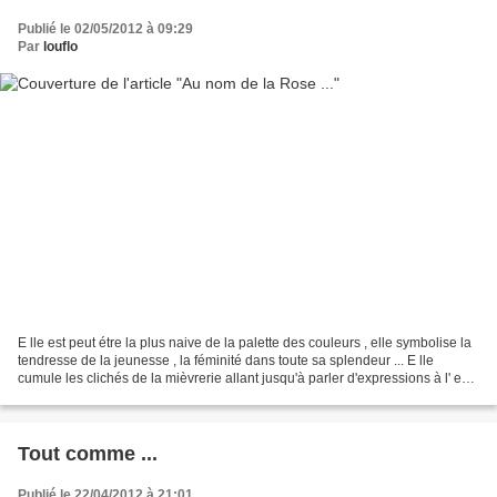
Publié le 02/05/2012 à 09:29
Par
louflo
E lle est peut étre la plus naive de la palette des couleurs , elle symbolise la
tendresse de la jeunesse , la féminité dans toute sa splendeur ... E lle
cumule les clichés de la mièvrerie allant jusqu'à parler d'expressions à l' eau
de Rose ! M ais si...
Tout comme ...
Publié le 22/04/2012 à 21:01