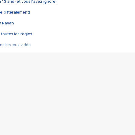
 a 13 ans (et vous l'avez ignoré)
e (littéralement)
im Rayan
 toutes les règles
s les jeux vidéo
us choquant de Rockstar ? - Le scandale BULLY
e plus moche de Steam
du RÊVE tourne au CAUCHEMAR
pendant 8 heures
it… à tort
umiliés par un jeu vidéo
ire - Final Fantasy 8
ti un empire - Age of Empires