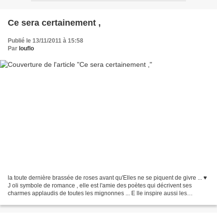
Ce sera certainement ,
Publié le 13/11/2011 à 15:58
Par
louflo
la toute dernière brassée de roses avant qu'Elles ne se piquent de givre ... ♥
J oli symbole de romance , elle est l'amie des poètes qui décrivent ses
charmes applaudis de toutes les mignonnes ... E lle inspire aussi les
peintres peut étre légerement...