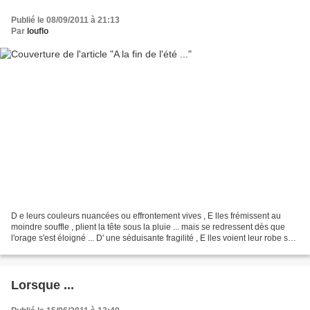
Publié le 08/09/2011 à 21:13
Par
louflo
D e leurs couleurs nuancées ou effrontement vives , E lles frémissent au
moindre souffle , plient la tête sous la pluie ... mais se redressent dès que
l'orage s'est éloigné ... D' une séduisante fragilité , E lles voient leur robe se
froisser au fil du...
Lorsque ...