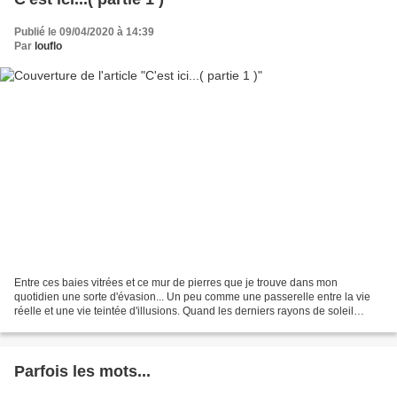
Publié le 09/04/2020 à 14:39
Par
louflo
Entre ces baies vitrées et ce mur de pierres que je trouve dans mon
quotidien une sorte d'évasion... Un peu comme une passerelle entre la vie
réelle et une vie teintée d'illusions. Quand les derniers rayons de soleil
s'éteignent et vous laisse seule face...
Parfois les mots...