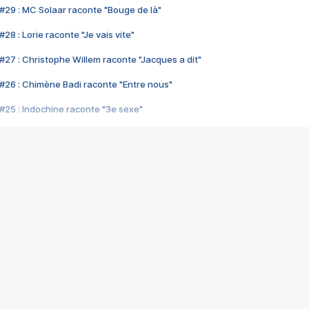
#29 : MC Solaar raconte "Bouge de là"
28 : Lorie raconte "Je vais vite"
#27 : Christophe Willem raconte "Jacques a dit"
#26 : Chimène Badi raconte "Entre nous"
#25 : Indochine raconte "3e sexe"
#24 : Zaho raconte "C'est chelou"
#23 : Patrick Bruel raconte "Au café des délices"
#22 : Kyo raconte "Le chemin"
#21 : Nolwenn Leroy raconte "Cassé"
#20 : Patrick Hernandez raconte "Born to be alive"
#19 : Lorie raconte "Près de moi"
#18 : Michael Jones raconte "A nos actes manqués" (avec Jean-Jacque
#17 : Khaled raconte "Aïcha"