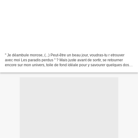
" Je déambule morose, (...) Peut-être un beau jour, voudras-tu r etrouver
avec moi Les paradis perdus " ? Mais juste avant de sortir, se retourner
encore sur mon univers, toile de fond idéale pour y savourer quelques doses
de légèreté . Regarder d'un...