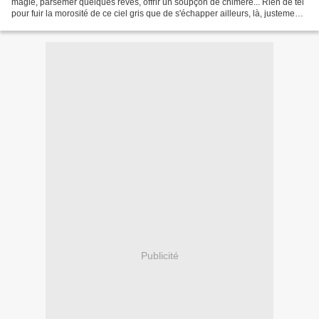
magie, parsemer quelques rêves, offrir un soupçon de chimère... Rien de tel
pour fuir la morosité de ce ciel gris que de s'échapper ailleurs, là, justement,
où la douceur est...
Publicité