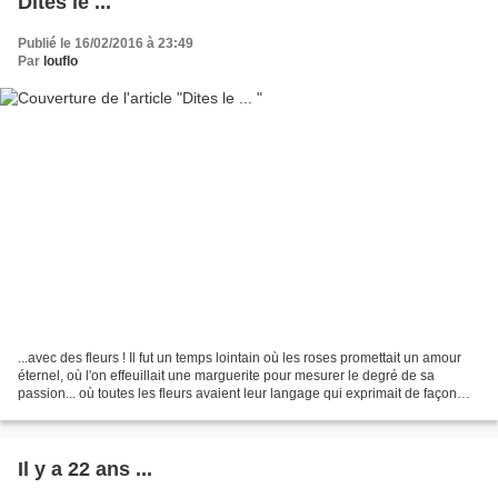
Dites le ...
Publié le 16/02/2016 à 23:49
Par
louflo
...avec des fleurs ! Il fut un temps lointain où les roses promettait un amour
éternel, où l'on effeuillait une marguerite pour mesurer le degré de sa
passion... où toutes les fleurs avaient leur langage qui exprimait de façon
subtile les sentiments....
Il y a 22 ans ...