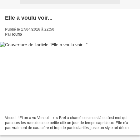
Elle a voulu voir...
Publié le 17/04/2016 à 22:50
Par
louflo
Vesoul ! Et on a vu Vesoul ...♪ ♫ Brel a chanté ces mots là et c'est moi qui
parcours les rues de cette petite cité un jour de temps capricieux. Elle n'a
pas vraiment de caractère ni trop de particularités, juste un style art déco qui
se dessine parfois...