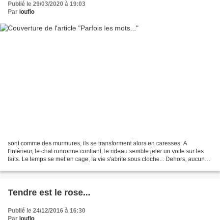
Publié le 29/03/2020 à 19:03
Par
louflo
sont comme des murmures, ils se transforment alors en caresses. A
l'intérieur, le chat ronronne confiant, le rideau semble jeter un voile sur les
faits. Le temps se met en cage, la vie s'abrite sous cloche... Dehors, aucun
bruit, seuls les oiseaux chantent...
Tendre est le rose...
Publié le 24/12/2016 à 16:30
Par
louflo