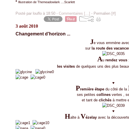
*
Illustration de Themeadowlark ....Scarlett
Posté par louflo à 18:50 -
Commentaires [
…
]
- Permalien [
#
]
3 août 2010
Changement d'horizon ...
J
e vous emmène avec
sur
la route des vacance
A
u
rendez vous
les visites
de quelques uns des plus bea
♥
P
remière étape
du côté de la
ses petites
collines
vertes , s
et tant de
clichés
à mettre e
♥
H
V
alte à
ézelay
avec la découvert