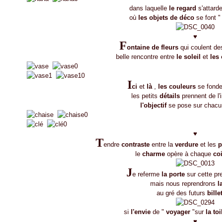
dans laquelle
le regard
s'attard
où
les objets de déco
se font 
♥
F
ontaine de fleurs
qui coulent d
belle rencontre entre
le soleil
et
les
I
ci
et
là
,
les couleurs
se fonden
les petits
détails
prennent de l'
l'objectif
se pose sur chacu
♥
T
endre
contraste
entre la
verdure
et les
p
le
charme
opère à chaque
coi
J
e referme
la porte
sur cette p
mais nous reprendrons
l
au gré des futurs
bille
si
l'envie
de "
voyager
"sur
la toi
♥