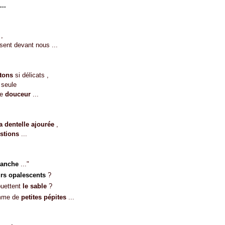
...
,
sent devant nous ...
tons
si délicats ,
 seule
e
douceur
...
a dentelle ajourée
,
stions
...
lanche
..."
rs opalescents
?
ouettent
le sable
?
omme de
petites pépites
...