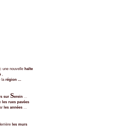
 une nouvelle
halte
à
,
 la
région ...
S
rs sur
erein
...
e
les rues pavées
ar
les années
...
errière
les murs