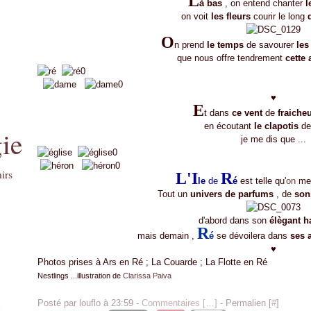
L
à bas
, on entend chanter
l
on voit
les fleurs
courir le long
O
n prend
le temps
de savourer
les
que nous offre tendrement
cette
♥
E
t dans
ce vent
de
fraiche
en écoutant
le clapotis
de
ie
je me dis que ...
irs
L'I
R
le
de
é
est telle qu'
on
me l
Tout un
univers de parfums
, de
so
d'abord dans son
élègant h
R
mais demain ,
é
se dévoilera dans
ses 
♥
Photos prises à Ars en Ré ; La Couarde ; La Flotte en Ré
Nestlings ...illustration de
Clarissa Paiva
Posté par louflo à 23:59 -
Commentaires [
…
]
- Permalien [
#
]