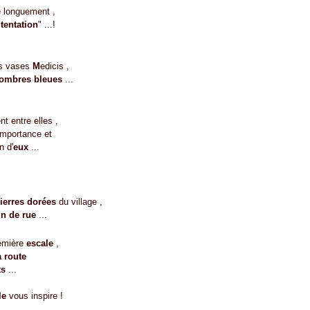
e longuement ,
"
tentation
" ...!
es vases
M
edicis ,
 ombres bleues
...
t entre elles ,
importance et
n d'
eux
...
ierres dorées
du village ,
n de rue
...
remière
escale
,
a route
ts
...
le
vous inspire !