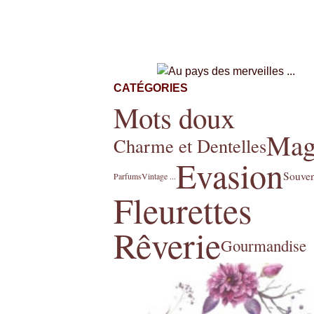
CATÉGORIES
Mots doux
Mag
Charme et Dentelles
Evasion
Souven
Parfums
Vintage ...
Fleurettes
Rêverie
Gourmandise