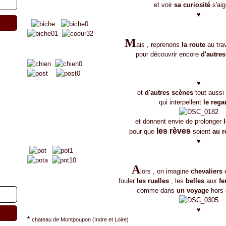
et voir
sa curiosité
s'aig
♥
M
ais , reprenons
la route
au tra
pour découvrir encore
d'autres
♥
et
d'autres scènes
tout aussi
qui interpellent
le rega
et donnent envie de prolonger
les rèves
pour que
soient
au 
♥
A
lors , on imagine
chevaliers
fouler
les ruelles
, les
belles
aux
fe
comme dans
un voyage
hors 
♥
*
chateau de Montpoupon (Indre et Loire)