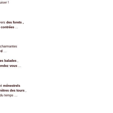
uiser !
vers
des forets ,
 contrées
...
 charmantes
rd
...
les balades
,
rendez vous
...
et
ménestrels
nètres des tours
,
du temps ...