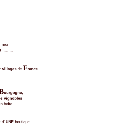
 moi
s
.........
:
F
ux
villages
de
rance
...
B
ourgogne,
es
vignobles
n boite ...
e d'
UNE
boutique ...