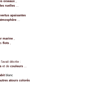
es oiseaux
,
des ruelles
...
 vertus apaisantes
 atmosphère
...
ur marine
,
s
flots
,
'avait décrite :
ns
et de
couleurs
...
abit
blanc
autres atours colorés
...