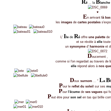
R
B
é
... la
lanche 
♥
E
n arrivant
là bas
les
images
de
cartes postales
s'expo
I
R
L'
le
de
é
offre
une palette
de
et se révèle à
elle
toute
un
synonyme
d'
harmonie
et d
D
oucement ,
comme si l'on regardait au travers de
l
elle
répond alors à
nos que
D
L
B
oux
surnom
... "
a
P
our le
reflet du soleil
sur ses
mu
P
our
l'écume
de
ses vagues
qui f
P
eut étre pour
son sel
en tas qui brille c