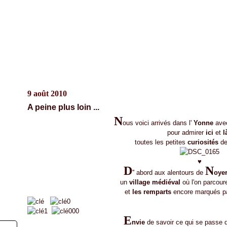
9 août 2010
A peine plus loin ...
N
ous voici arrivés dans l'
Yonne
avec
pour admirer
ici
et
l
toutes les petites
curiosités
de
♥
D
N
'' abord aux alentours de
oye
un
village médiéval
où l'on parcour
et
les remparts
encore marqués p
E
nvie
de savoir ce qui se passe d