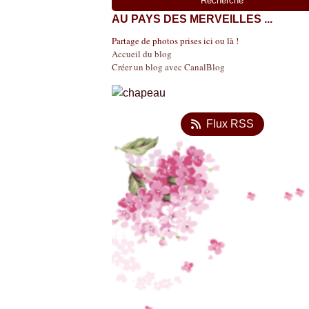
AU PAYS DES MERVEILLES ...
Partage de photos prises ici ou là !
Accueil du blog
Créer un blog avec CanalBlog
Flux RSS