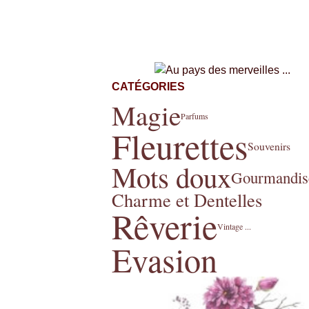
CATÉGORIES
Magie
Parfums
Fleurettes
Souvenirs
Mots doux
Gourmandis
Charme et Dentelles
Rêverie
Vintage ...
Evasion