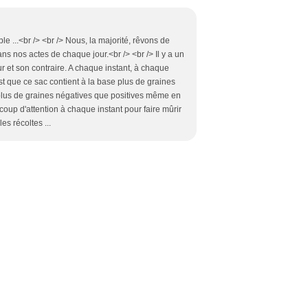
ble ...<br /> <br /> Nous, la majorité, rêvons de
s nos actes de chaque jour.<br /> <br /> Il y a un
 et son contraire. A chaque instant, à chaque
t que ce sac contient à la base plus de graines
 plus de graines négatives que positives même en
oup d'attention à chaque instant pour faire mûrir
es récoltes ...