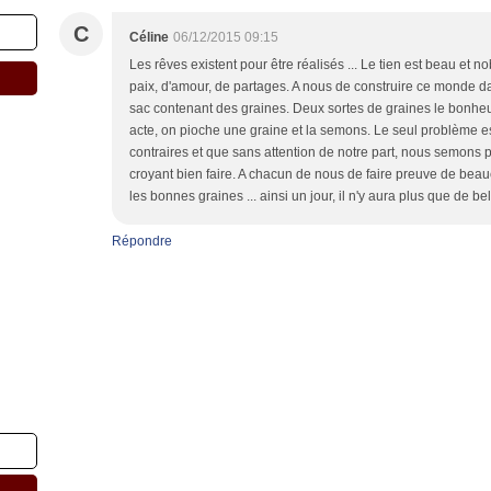
C
Céline
06/12/2015 09:15
Les rêves existent pour être réalisés ... Le tien est beau et no
paix, d'amour, de partages. A nous de construire ce monde dan
sac contenant des graines. Deux sortes de graines le bonheur
acte, on pioche une graine et la semons. Le seul problème es
contraires et que sans attention de notre part, nous semons
croyant bien faire. A chacun de nous de faire preuve de beauc
les bonnes graines ... ainsi un jour, il n'y aura plus que de bell
Répondre