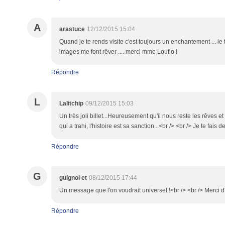
A
arastuce
12/12/2015 15:04
Quand je te rends visite c'est toujours un enchantement ... le
images me font rêver .... merci mme Louflo !
Répondre
L
Lalitchip
09/12/2015 15:03
Un très joli billet...Heureusement qu'il nous reste les rêves 
qui a trahi, l'histoire est sa sanction...<br /> <br /> Je te fais 
Répondre
G
guignol et
08/12/2015 17:44
Un message que l'on voudrait universel !<br /> <br /> Merci d'ê
Répondre