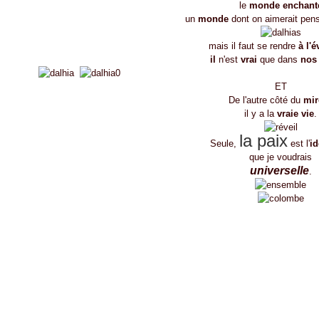
le
monde enchant
un
monde
dont on aimerait pen
mais il faut se rendre
à l'
il
n'est
vrai
que dans
nos
ET
De l'autre côté du
mir
il y a la
vraie vie
.
la paix
Seule,
est l'
id
que je voudrais
universelle
.