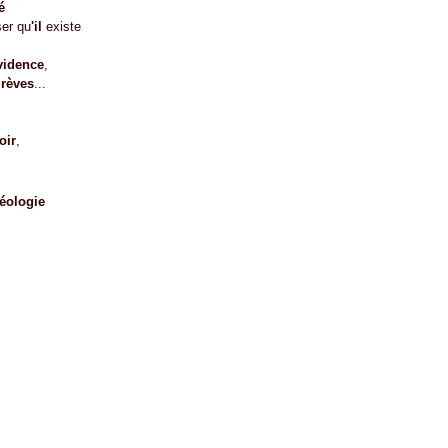
é
ser qu
'il
existe
évidence
,
 rèves
...
oir
,
éologie