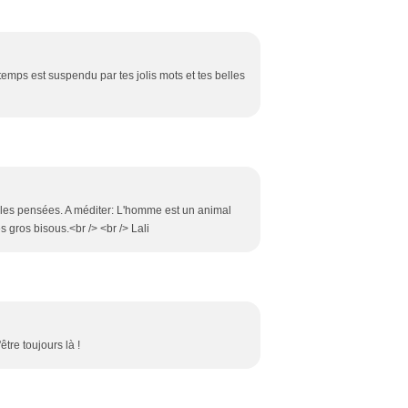
 temps est suspendu par tes jolis mots et tes belles
et les pensées. A méditer: L'homme est un animal
des gros bisous.<br /> <br /> Lali
tre toujours là !