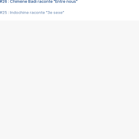
#26 : Chimène Badi raconte "Entre nous"
#25 : Indochine raconte "3e sexe"
#24 : Zaho raconte "C'est chelou"
#23 : Patrick Bruel raconte "Au café des délices"
#22 : Kyo raconte "Le chemin"
#21 : Nolwenn Leroy raconte "Cassé"
#20 : Patrick Hernandez raconte "Born to be alive"
#19 : Lorie raconte "Près de moi"
#18 : Michael Jones raconte "A nos actes manqués" (avec Jean-Jacque
#17 : Khaled raconte "Aïcha"
#16 : Corneille raconte "Parce qu'on vient de loin"
#15 : Indochine raconte "L'aventurier"
14 : Lorie raconte "Sur un air latino"