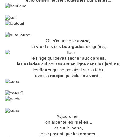
et forcement attisent toutes les
curiosités
...
On s'imagine le
avant
,
la
vie
dans ces
bourgades
éloignées,
le
linge
qui devait sécher aux
cordes
,
les
salades
qui poussaient en ligne dans les
jardins
,
les
fleurs
qui se posaient sur la table
avec la
nappe
qui volait
au vent
...
Aujourd'hui,
on arpente les
ruelles...
et sur le
banc,
ne se posent que les
ombres
...