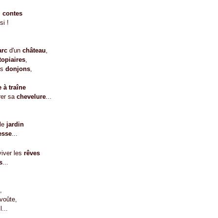
s
contes
si !
arc
d'un
château
,
topiaires
,
es
donjons
,
 à traîne
rer sa
chevelure
...
le
jardin
esse
...
viver les
rêves
s
...
,
voûte,
l...