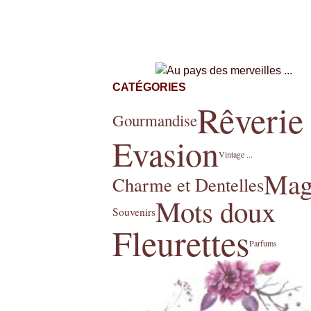
CATÉGORIES
Rêverie
Gourmandise
Evasion
Vintage ...
Mag
Charme et Dentelles
Mots doux
Souvenirs
Fleurettes
Parfums