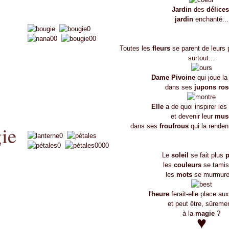
Jardin
des
délices
jardin
enchanté...
Toutes les
fleurs
se parent de leurs
surtout...
Dame Pivoine
qui joue la
dans ses
jupons ros
Elle
a de quoi inspirer les
et devenir leur
mus
ie
dans ses
froufrous
qui la renden
Le
soleil
se fait plus
p
les
couleurs
se tamis
les
mots
se murmure
l'
heure
ferait-elle place au
et peut être, sûreme
à la
magie
?
♥