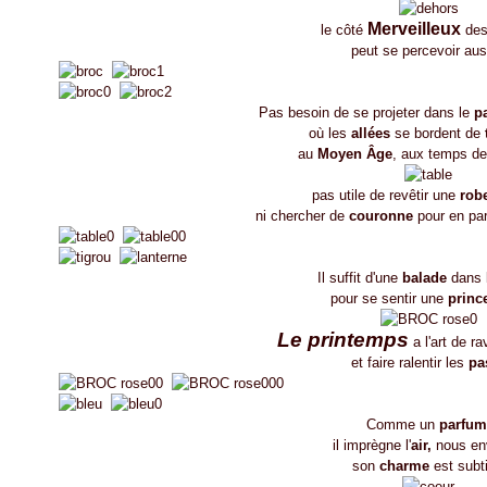
Merveilleux
le côté
de
peut se percevoir aus
Pas besoin de se projeter dans le
p
où les
allées
se bordent de
au
Moyen Âge
, aux temps d
pas utile de revêtir une
robe
ni chercher de
couronne
pour en pa
Il suffit d'une
balade
dans 
pour se sentir une
princ
Le printemps
a l'art de ra
et faire ralentir les
pa
Comme un
parfum
il imprègne l'
air,
nous en
son
charme
est subti