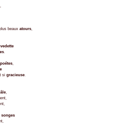
,
 plus beaux
atours
,
vedette
es
.
poétes
,
e
t si
gracieuse
.
âle
,
ent,
nt,
x
songes
nt,