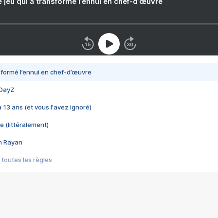
e jeu qui a transformé l’ennui en chef-d’œuvre
nsformé l’ennui en chef-d’œuvre
 DayZ
 a 13 ans (et vous l'avez ignoré)
e (littéralement)
im Rayan
 toutes les règles
s les jeux vidéo
us choquant de Rockstar ? - Le scandale BULLY
e plus moche de Steam