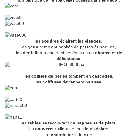
à moins que ce ne soit celles posées dans
le décor
,
les
sourires
éclairent les
visages
,
les
yeux
semblent habités de petites
étincelles
,
les
dentelles
recouvrent les épaules de
charme et de
délicatesse
,
les
colliers de perles
tombent en
cascades
,
les
coiffures
deviennent
parures
,
les
tables
se recouvrent de
nappes et de plats
,
les
couverts
rutilent de tous leurs
éclats
,
le
chandelier
s'illumine