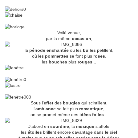
Voilà venue,
par la même
occasion
,
la
période enchantée
où les
bulles
pétillent,
où les
pommettes
se font plus
roses
,
les
bouches
plus
rouges
...
Sous l'
effet
des
bougies
qui scintillent,
l'
ambiance
se fait plus
romantique
,
on se promet même des
idées folles
...
D'abord en
sourdine
, la
musique
s'affole,
les
étoiles
brillent encore davantage dans
le
ciel