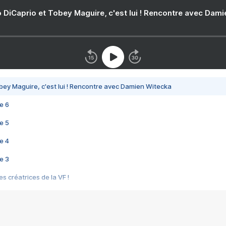
 DiCaprio et Tobey Maguire, c'est lui ! Rencontre avec Dam
bey Maguire, c'est lui ! Rencontre avec Damien Witecka
e 6
e 5
e 4
e 3
s créatrices de la VF !
e 2
e 1