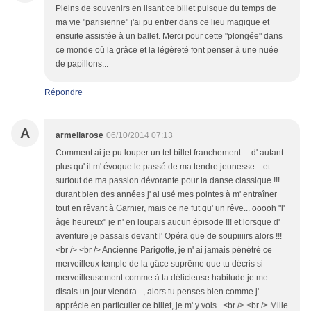
Pleins de souvenirs en lisant ce billet puisque du temps de
ma vie "parisienne" j'ai pu entrer dans ce lieu magique et
ensuite assistée à un ballet. Merci pour cette "plongée" dans
ce monde où la grâce et la légèreté font penser à une nuée
de papillons...
Répondre
A
armellarose
06/10/2014 07:13
Comment ai je pu louper un tel billet franchement ... d' autant
plus qu' il m' évoque le passé de ma tendre jeunesse... et
surtout de ma passion dévorante pour la danse classique !!!
durant bien des années j' ai usé mes pointes à m' entraîner
tout en rêvant à Garnier, mais ce ne fut qu' un rêve... ooooh "l'
âge heureux" je n' en loupais aucun épisode !!! et lorsque d'
aventure je passais devant l' Opéra que de soupiiiirs alors !!!
<br /> <br /> Ancienne Parigotte, je n' ai jamais pénétré ce
merveilleux temple de la gâce suprême que tu décris si
merveilleusement comme à ta délicieuse habitude je me
disais un jour viendra..., alors tu penses bien comme j'
apprécie en particulier ce billet, je m' y vois...<br /> <br /> Mille