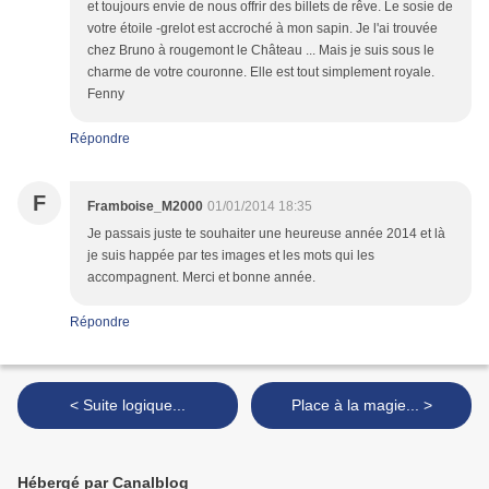
et toujours envie de nous offrir des billets de rêve. Le sosie de
votre étoile -grelot est accroché à mon sapin. Je l'ai trouvée
chez Bruno à rougemont le Château ... Mais je suis sous le
charme de votre couronne. Elle est tout simplement royale.
Fenny
Répondre
F
Framboise_M2000
01/01/2014 18:35
Je passais juste te souhaiter une heureuse année 2014 et là
je suis happée par tes images et les mots qui les
accompagnent. Merci et bonne année.
Répondre
< Suite logique...
Place à la magie... >
Hébergé par Canalblog