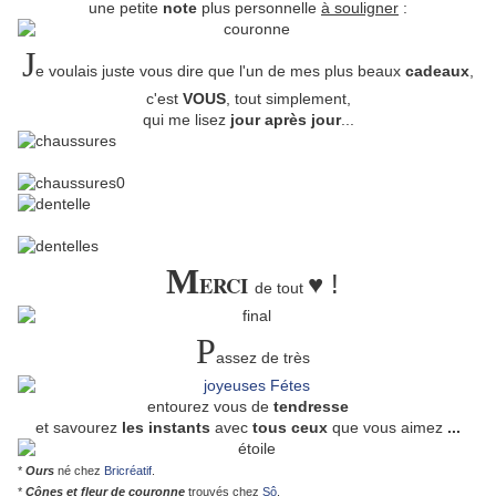
une petite
note
plus personnelle
à souligner
:
J
e voulais juste vous dire que l'un de mes plus beaux
cadeaux
,
c'est
VOUS
, tout simplement,
qui me lisez
jour après jour
...
M
♥ !
ERCI
de tout
P
assez de très
entourez vous de
tendresse
et savourez
les instants
avec
tous ceux
que vous aimez
...
*
Ours
né chez
Bricréatif
.
*
Cônes et fleur de couronne
trouvés chez
Sô
.