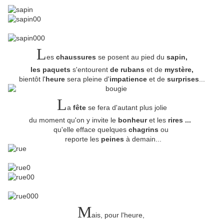
L
es
chaussures
se posent au pied du
sapin,
les paquets
s'entourent
de rubans
et de
mystère,
bientôt l'
heure
sera pleine d'
impatience
et de
surprises
...
L
a
fête
se fera d'autant plus jolie
du moment qu'on y invite le
bonheur
et les
rires ...
qu'elle efface quelques
chagrins
ou
reporte les
peines
à demain...
M
ais, pour l'heure,