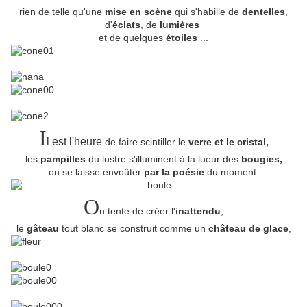
rien de telle qu'une
mise en scène
qui s'habille de
dentelles
,
d'
éclats
, de
lumières
et de quelques
étoiles
...
I
l est l'heure
de faire scintiller le
verre et le cristal,
les
pampilles
du lustre s'illuminent à la lueur des
bougies,
on se laisse envoûter
par la poésie
du moment.
O
n tente de créer l'
inattendu
,
le
gâteau
tout blanc se construit comme un
château de glace
,