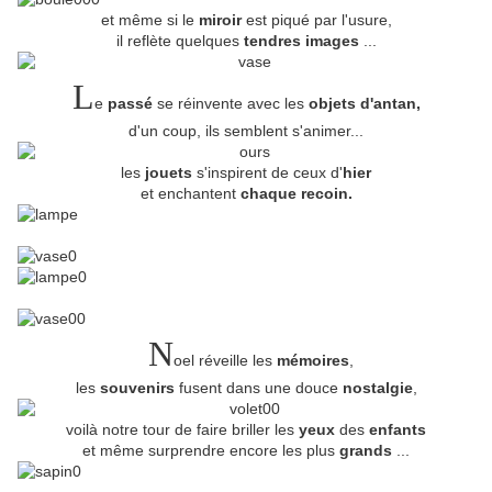
et même si le
miroir
est piqué par l'usure,
il reflète quelques
tendres images
...
L
e
passé
se réinvente avec les
objets d'antan,
d'un coup, ils semblent s'animer...
les
jouets
s'inspirent de ceux d'
hier
et enchantent
chaque recoin.
N
oel réveille les
mémoires
,
les
souvenirs
fusent dans une douce
nostalgie
,
voilà notre tour de faire briller les
yeux
des
enfants
et même surprendre encore les plus
grands
...