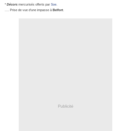
*
Décors
mercurisés offerts par
Soe
.
..... Prise de vue d'une impasse à
Belfort
.
Publicité