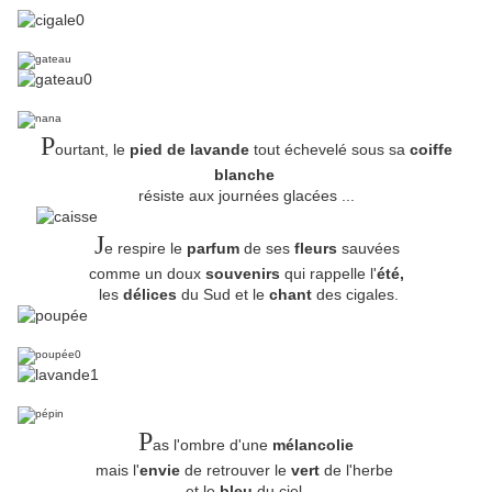
P
ourtant, le
pied de lavande
tout échevelé sous sa
coiffe
blanche
résiste aux journées glacées ...
J
e respire le
parfum
de ses
fleurs
sauvées
comme un doux
souvenirs
qui rappelle l'
été,
les
délices
du Sud et le
chant
des cigales.
P
as l'ombre d'une
mélancolie
mais l'
envie
de retrouver le
vert
de l'herbe
et le
bleu
du ciel,