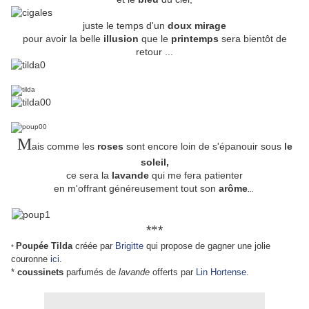
juste le temps d'un
doux mirage
pour avoir la belle
illusion
que le
printemps
sera bientôt de
retour ...
M
ais comme les
roses
sont encore loin de s'épanouir sous
le
soleil,
ce sera la
lavande
qui me fera patienter
en m'offrant généreusement tout son
arôme
.
..
*
*
*
Poupée Tilda
créée par
Brigitte
qui propose de gagner une jolie
*
couronne
ici
.
*
coussinets
parfumés de
lavande
offerts par
Lin Hortense
.