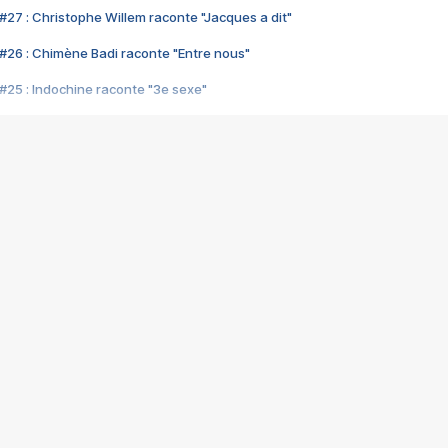
#27 : Christophe Willem raconte "Jacques a dit"
#26 : Chimène Badi raconte "Entre nous"
#25 : Indochine raconte "3e sexe"
#24 : Zaho raconte "C'est chelou"
#23 : Patrick Bruel raconte "Au café des délices"
#22 : Kyo raconte "Le chemin"
#21 : Nolwenn Leroy raconte "Cassé"
#20 : Patrick Hernandez raconte "Born to be alive"
#19 : Lorie raconte "Près de moi"
#18 : Michael Jones raconte "A nos actes manqués" (avec Jean-Jacque
#17 : Khaled raconte "Aïcha"
#16 : Corneille raconte "Parce qu'on vient de loin"