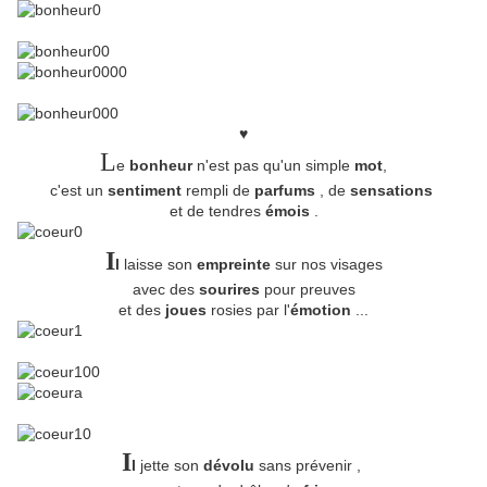
♥
L
e
bonheur
n'est pas qu'un simple
mot
,
c'est un
sentiment
rempli de
parfums
, de
sensations
et de tendres
émois
.
I
l
laisse son
empreinte
sur nos visages
avec des
sourires
pour preuves
et des
joues
rosies par l'
émotion
...
I
l
jette son
dévolu
sans prévenir ,