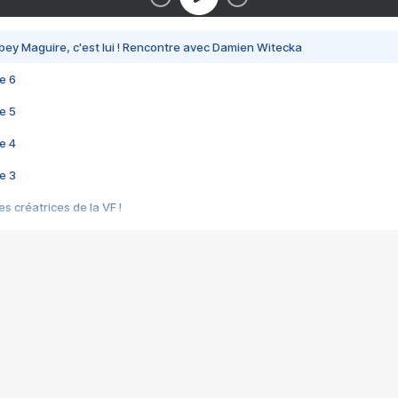
bey Maguire, c'est lui ! Rencontre avec Damien Witecka
e 6
e 5
e 4
e 3
s créatrices de la VF !
e 2
e 1
e Mektoub My Love arrive enfin ! Rencontre avec Shaïn Boumedine et Sal
i : après Toni en famille
elle réalise le bouleversant Dites lui que je l'aime