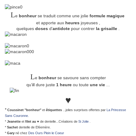
L
e
bonheur
se traduit comme une jolie
formule magique
et apporte aux
heures
joyeuses ,
quelques
doses
d'
antidote
pour contrer
la grisaille
.
L
e
bonheur
se savoure sans compter
qu'
il
dure
juste
1 heure
ou toute
une vie
...
♥
*
Coussinet "bonheur"
et
étiquettes
...jolies surprises offertes par
La Princesse
Sans Couronne.
*
Jeanette
et
filet au ♥
de dentelle...Créations de
Si Jolie
.
*
Sachet
dentelle de Eféemère.
*
Gary
né chez
Des Ours Plein le Coeur