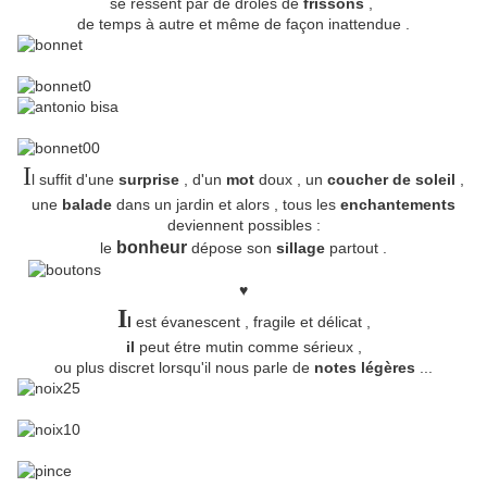
se ressent par de drôles de
frissons
,
de temps à autre et même de façon inattendue .
I
l suffit d'une
surprise
, d'un
mot
doux , un
coucher de soleil
,
une
balade
dans un jardin et alors , tous les
enchantements
deviennent possibles :
bonheur
le
dépose son
sillage
partout .
♥
I
l
est évanescent , fragile et délicat ,
il
peut étre mutin comme sérieux ,
ou plus discret lorsqu'il nous parle de
notes légères
...