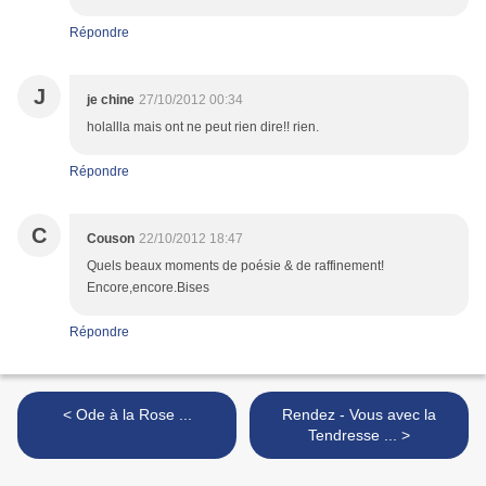
Répondre
J
je chine
27/10/2012 00:34
holallla mais ont ne peut rien dire!! rien.
Répondre
C
Couson
22/10/2012 18:47
Quels beaux moments de poésie & de raffinement!
Encore,encore.Bises
Répondre
< Ode à la Rose ...
Rendez - Vous avec la
Tendresse ... >