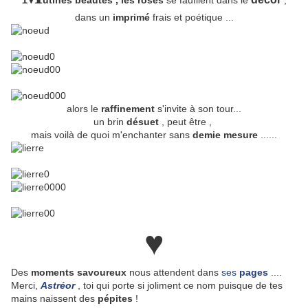
utines beautés , les roses
se faufilent dans le
,
dans un
imprimé
frais et poétique ...
alors le
raffinement
s'invite à son tour...
un brin
désuet
, peut être ,
mais voilà de quoi m'enchanter sans
demie mesure
......
♥
Des
moments savoureux
nous attendent dans
ses
pages
....
Merci,
Astréor
, toi qui porte si joliment ce nom puisque de tes
mains naissent des
pépites
!