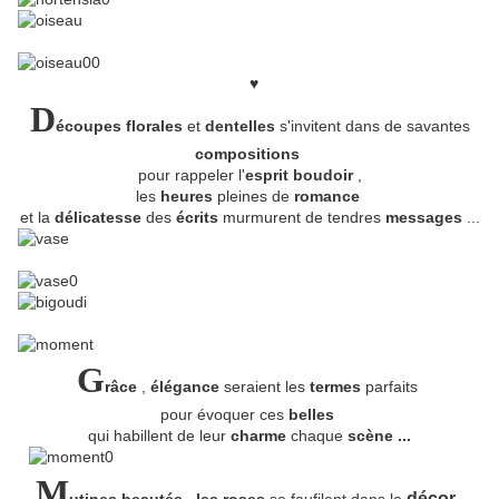
♥
D
écoupes florales
et
dentelles
s'invitent dans de savantes
compositions
pour rappeler l'
esprit boudoir
,
les
heures
pleines de
romance
et la
délicatesse
des
écrits
murmurent de tendres
messages
...
G
râce
,
élégance
seraient les
termes
parfaits
pour évoquer ces
belles
qui habillent de leur
charme
chaque
scène ...
M
décor