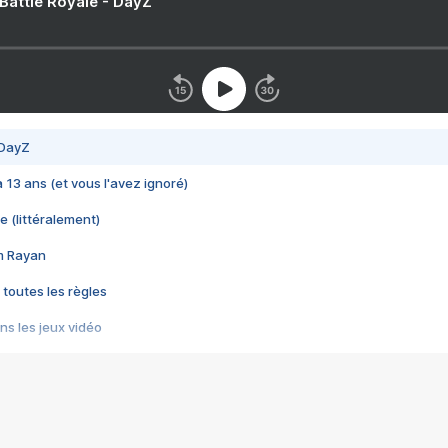
 Battle Royale - DayZ
 DayZ
 a 13 ans (et vous l'avez ignoré)
e (littéralement)
im Rayan
 toutes les règles
s les jeux vidéo
us choquant de Rockstar ? - Le scandale BULLY
e plus moche de Steam
du RÊVE tourne au CAUCHEMAR