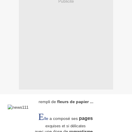
Publicité
rempli de
fleurs de papier ...
E
pages
lle
a composé ses
exquises et si délicates
avec une dose de
romantisme
...