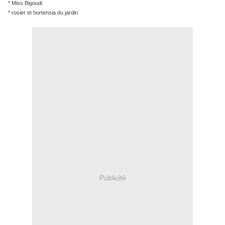
* Miss Bigoudi
* rosier et hortensia du jardin
Publicité