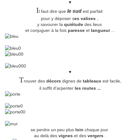
♥
I
le sud
l faut dire que
est parfait
pour y déposer s
es valises
,
y savourer la
quiétude
des lieux
et conjuguer à la fois
paresse
et
langueur
...
♥
T
rouver des
décors
dignes de
tableaux
est facile,
il suffit d'arpenter
les routes ...
se perdre un peu plus
loin
chaque jour
au delà des
vignes
et des
vergers
.