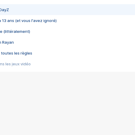
 DayZ
 a 13 ans (et vous l'avez ignoré)
e (littéralement)
im Rayan
 toutes les règles
s les jeux vidéo
us choquant de Rockstar ? - Le scandale BULLY
e plus moche de Steam
du RÊVE tourne au CAUCHEMAR
pendant 8 heures
it… à tort
umiliés par un jeu vidéo