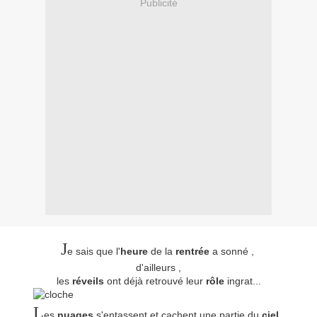
Publicité
J
e sais que l'
heure
de la
rentrée
a sonné ,
d'ailleurs ,
les
réveils
ont déjà retrouvé leur
rôle
ingrat...
L
es
nuages
s'entassent et cachent une partie du
ciel
,