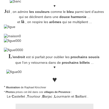
♥
J
ci
, on admire
les couleurs
comme le
bleu
parmi tant d'autres
qui se déclinent dans une
douce harmonie
...
là
et
, on respire les
arômes
qui se multiplient ...
L
'endroit
est si parfait pour oublier les
prochains soucis
que l'on y retournera dans de
prochains billets
...
♥
♥
*
Illustration
de Raphael Kirschner
*
Photos
prises cet été dans ces
villages de Provence
:
Le
C
astellet ,
T
ourtour ,
B
arjac ,
L
ourmarin et
S
aillant .