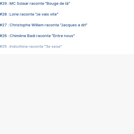
#29 : MC Solaar raconte "Bouge de là"
28 : Lorie raconte "Je vais vite"
#27 : Christophe Willem raconte "Jacques a dit"
#26 : Chimène Badi raconte "Entre nous"
#25 : Indochine raconte "3e sexe"
#24 : Zaho raconte "C'est chelou"
#23 : Patrick Bruel raconte "Au café des délices"
#22 : Kyo raconte "Le chemin"
#21 : Nolwenn Leroy raconte "Cassé"
#20 : Patrick Hernandez raconte "Born to be alive"
#19 : Lorie raconte "Près de moi"
#18 : Michael Jones raconte "A nos actes manqués" (avec Jean-Jacque
#17 : Khaled raconte "Aïcha"