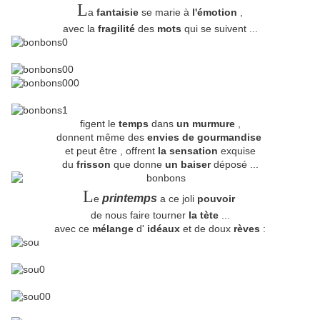
L
a
fantaisie
se marie à
l'émotion
,
avec la
fragilité
des
mots
qui se suivent ...
figent le
temps
dans
un murmure
,
donnent même des
envies de gourmandise
et peut être , offrent
la sensation
exquise
du
frisson
que donne
un baiser
déposé ...
L
printemps
e
a ce joli
pouvoir
de nous faire tourner
la tète
...
avec ce
mélange
d'
idéaux
et de doux
rèves
: