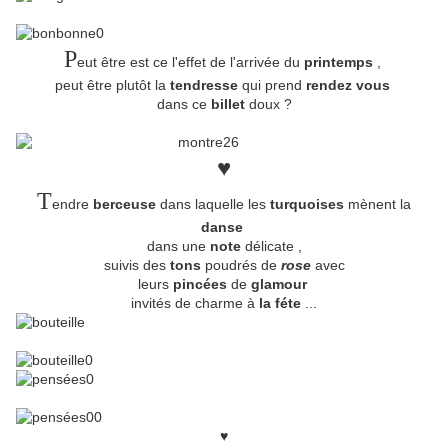
P
eut être est ce l'effet de l'arrivée du
printemps
,
peut être plutôt la
tendresse
qui prend
rendez vous
dans ce
billet
doux ?
♥
T
endre
berceuse
dans laquelle les
turquoises
mènent la
danse
dans une
note
délicate ,
suivis des
tons
poudrés de
rose
avec
leurs
pincées
de
glamour
invités de charme à
la féte
...
♥