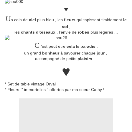
♥
U
n coin de
ciel
plus bleu , les
fleurs
qui tapissent timidement
le
sol
,
les
chants d'oiseaux
, l'envie de
robes
plus légères ...
C
'est peut étre
cela
le
paradis
,
un grand
bonheur
à savourer chaque
jour
,
accompagné de petits
plaisirs
...
♥
* Set de table vintage Orval
* Fleurs " immortelles " offertes par ma soeur Cathy !