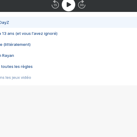
 DayZ
 a 13 ans (et vous l'avez ignoré)
e (littéralement)
im Rayan
 toutes les règles
s les jeux vidéo
us choquant de Rockstar ? - Le scandale BULLY
e plus moche de Steam
du RÊVE tourne au CAUCHEMAR
pendant 8 heures
it… à tort