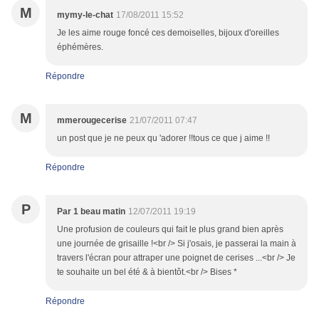
M
mymy-le-chat
17/08/2011 15:52
Je les aime rouge foncé ces demoiselles, bijoux d'oreilles
éphémères.
Répondre
M
mmerougecerise
21/07/2011 07:47
un post que je ne peux qu 'adorer !!tous ce que j aime !!
Répondre
P
Par 1 beau matin
12/07/2011 19:19
Une profusion de couleurs qui fait le plus grand bien après
une journée de grisaille !<br /> Si j'osais, je passerai la main à
travers l'écran pour attraper une poignet de cerises ...<br /> Je
te souhaite un bel été & à bientôt.<br /> Bises *
Répondre