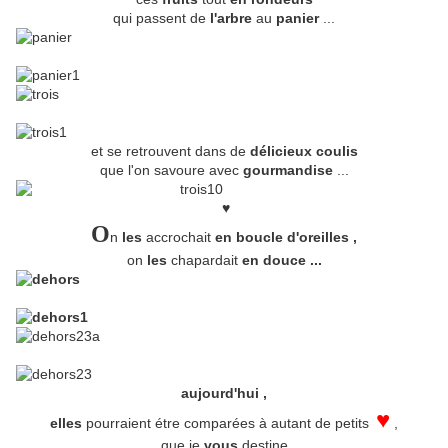
qui passent de
l'arbre
au
panier
...
et se retrouvent dans de
délicieux coulis
que l'on savoure avec
gourmandise
...
♥
O
n
les
accrochait
en boucle d'oreilles ,
on
les
chapardait
en douce ...
aujourd'hui ,
♥
elles
pourraient étre comparées à autant de petits
,
que je
vous
destine