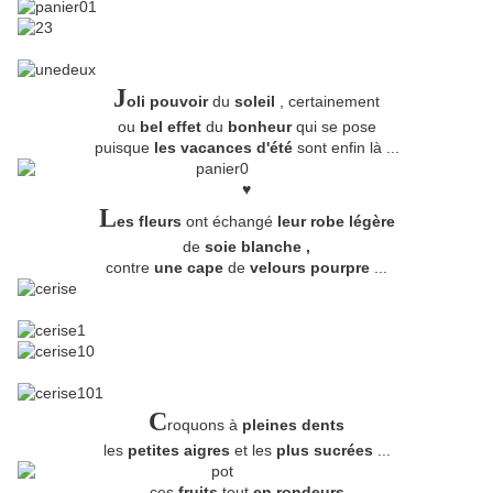
J
oli pouvoir
du
soleil
, certainement
ou
bel effet
du
bonheur
qui se pose
puisque
les vacances d'été
sont enfin là ...
♥
L
es fleurs
ont échangé
leur robe légère
de
soie blanche ,
contre
une cape
de
velours pourpre
...
C
roquons à
pleines dents
les
petites aigres
et les
plus sucrées
...
ces
fruits
tout
en rondeurs