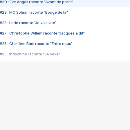
#30 : Eve Angeli raconte "Avant de partir"
#29 : MC Solaar raconte "Bouge de là"
28 : Lorie raconte "Je vais vite"
#27 : Christophe Willem raconte "Jacques a dit"
#26 : Chimène Badi raconte "Entre nous"
#25 : Indochine raconte "3e sexe"
#24 : Zaho raconte "C'est chelou"
#23 : Patrick Bruel raconte "Au café des délices"
#22 : Kyo raconte "Le chemin"
#21 : Nolwenn Leroy raconte "Cassé"
#20 : Patrick Hernandez raconte "Born to be alive"
#19 : Lorie raconte "Près de moi"
#18 : Michael Jones raconte "A nos actes manqués" (avec Jean-Jacque