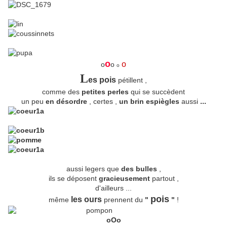
o
o
o
o
o
L
es pois
pétillent ,
comme des
petites perles
qui se succèdent
un peu
en désordre
, certes ,
un brin espiègles
aussi
...
aussi legers que
des bulles
,
ils se déposent
gracieusement
partout ,
d'ailleurs ...
pois
les ours
même
prennent du
"
"
!
oOo