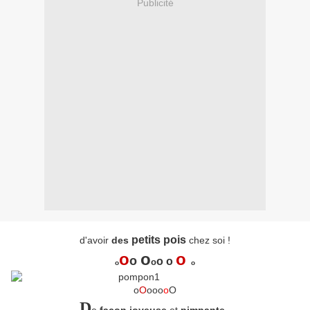
Publicité
petits
pois
d'avoir
des
chez soi !
o
o
o
o
o o
o
o
o
o
O
ooo
o
O
D