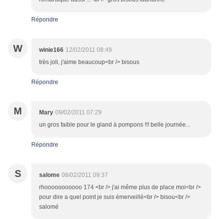
Répondre
W
winie166
12/02/2011 08:49
très joli, j'aime beaucoup<br /> bisous
Répondre
M
Mary
09/02/2011 07:29
un gros faible pour le gland à pompons !!! belle journée...
Répondre
S
salome
08/02/2011 09:37
rhooooooooooo 174 <br /> j'ai même plus de place moi<br />
pour dire a quel point je suis émerveillé<br /> bisou<br />
salomé