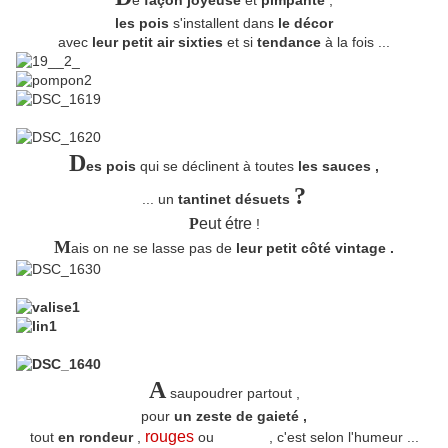
e
façon joyeuse
et
pimpante
,
les pois
s'installent dans
le décor
avec
leur petit air sixties
et si
tendance
à la fois ...
D
es pois
qui se déclinent à toutes
les sauces ,
?
... un
tantinet désuets
P
eut étre
!
M
ais on ne se lasse pas de
leur petit côté vintage .
A
saupoudrer partout ,
pour
un zeste de gaieté ,
rouges
blancs
tout
en rondeur
,
ou
, c'est selon l'humeur ...