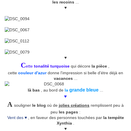
les recoins
...
♥
♥
C
ette
tonalité turquoise
qui décore
la pièce
,
cette
couleur d'azur
donne l'impression si belle d'étre déjà en
vacances
...
grande bleue
là bas
, au bord de
la
...
♥
A
souligner
le blog
où de
jolies créations
remplissent peu à
peu
les pages
:
Vent des ♥
, en faveur des personnes touchées par
la tempète
Xynthia
.
♥