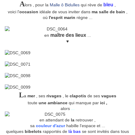
A
bleu
lors , pour la
Malle ô Bidulles
qui rève de
,
voici l'
occasion
idéale de vous inviter dans
ma salle de bain
,
où
l'esprit marin
règne ...
maître des lieux
en
...
♥
L
a
mer
, ses
rivages
, le
clapotis
de ses
vagues
toute
une ambiance
qui manque par
ici ,
alors
...
en attendant de
la
retrouver ,
sa
couleur d'azur
habille l'espace et ...
quelques
bibelots
rapportés de
là bas
se sont invités dans tous