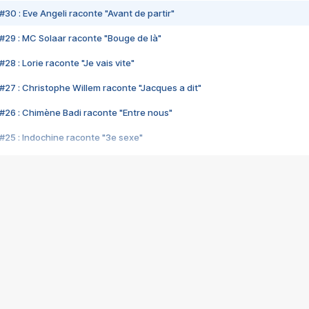
#30 : Eve Angeli raconte "Avant de partir"
#29 : MC Solaar raconte "Bouge de là"
28 : Lorie raconte "Je vais vite"
#27 : Christophe Willem raconte "Jacques a dit"
#26 : Chimène Badi raconte "Entre nous"
#25 : Indochine raconte "3e sexe"
#24 : Zaho raconte "C'est chelou"
#23 : Patrick Bruel raconte "Au café des délices"
#22 : Kyo raconte "Le chemin"
#21 : Nolwenn Leroy raconte "Cassé"
#20 : Patrick Hernandez raconte "Born to be alive"
#19 : Lorie raconte "Près de moi"