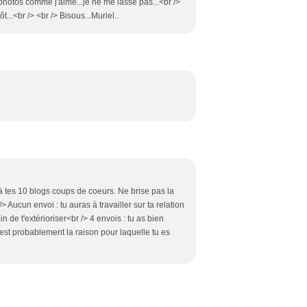
photos comme j'aime...je ne me lasse pas...<br />
t...<br /> <br /> Bisous...Muriel..
à tes 10 blogs coups de coeurs. Ne brise pas la
> Aucun envoi : tu auras à travailler sur ta relation
in de t'extérioriser<br /> 4 envois : tu as bien
c'est probablement la raison pour laquelle tu es