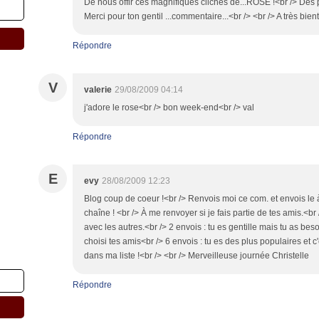
De nous offir ces magnifiques clichés de...ROSE !<br /> Des 
Merci pour ton gentil ...commentaire...<br /> <br /> A très bientô
Répondre
V
valerie
29/08/2009 04:14
j'adore le rose<br /> bon week-end<br /> val
Répondre
E
evy
28/08/2009 12:23
Blog coup de coeur !<br /> Renvois moi ce com. et envois le 
chaîne ! <br /> À me renvoyer si je fais partie de tes amis.<br /
avec les autres.<br /> 2 envois : tu es gentille mais tu as beso
choisi tes amis<br /> 6 envois : tu es des plus populaires et 
dans ma liste !<br /> <br /> Merveilleuse journée Christelle
Répondre