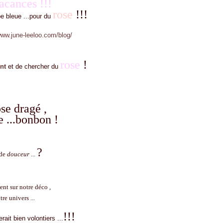
vacances !!!
rose
!!!
be bleue ...pour du
www.june-leeloo.com/blog/
rose
!
nt
et de chercher du
se dragé ,
 ...bonbon !
?
 de
douceur
...
nt sur notre déco ,
re univers ...
!!!
rait bien volontiers ...