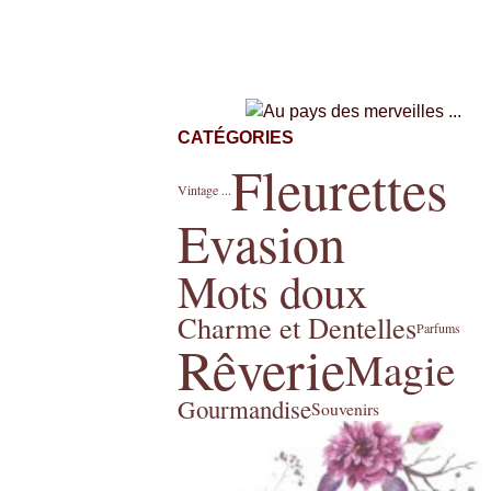
CATÉGORIES
Fleurettes
Vintage ...
Evasion
Mots doux
Charme et Dentelles
Parfums
Rêverie
Magie
Gourmandise
Souvenirs