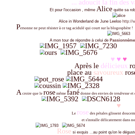
... adoucit la fin des 
Alice
Et pour l'occasion , même
quitte sa ro
Alice in Wonderland de June Leeloo
http://
P
ersonne ne peut résister à ce tag acidulé qui court sur la blogosphère !
A mon tour de répondre à celui de
Passionnéme
♥
♥
♥
Après le
délicieux
ro
place au
savoureux
rose
A
rose
fané
croire que le
même
donne des envies de
tendresse
et
♥
rose
Le
des pétales glissent douceme
et s'installe délicatement dans not
Rose
si exquis ...au point qu'on le déguste